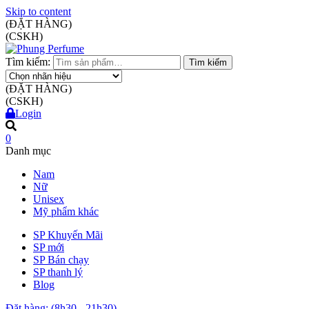
Skip to content
(ĐẶT HÀNG)
(CSKH)
Tìm kiếm:
Tìm kiếm
(ĐẶT HÀNG)
(CSKH)
Login
0
Danh mục
Nam
Nữ
Unisex
Mỹ phẩm khác
SP Khuyến Mãi
SP mới
SP Bán chạy
SP thanh lý
Blog
Đặt hàng: (8h30 - 21h30)