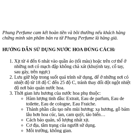
Phung Perfume cam kết hoàn tiền và bồi thường nếu khách hàng
chứng minh sản phẩm bán ra
từ Phung Perfume là hàng giả.
HƯỚ
NG D
Ẫ
N S
Ử
D
ỤNG NƯỚC HOA ĐÚNG CÁCH
:
Xịt từ 4 đến 6 nhát vào quần áo (tối màu) hoặc trên cơ thể ở
những nơi có mạch đập không chà xát (khuỷnh tay, cổ tay,
sau gáy, trên ngực)
Lưu giữ hộp trong suốt quá trình sử dụng, để ở những nơi có
nhiệt độ từ 18 độ C đến 25 độ C, tránh thay đổi đột ngột nhiệt
độ nơi bảo quản nước hoa.
Thời gian lưu hương của nước hoa phụ thuộc:
Hàm lượng tinh dầu: Extrait, Eau de parfum, Eau de
toilette, Eau de cologne, Eau Fraiche.
Thành phần cấu tạo nên mùi hương: xạ hương, gỗ bám
lâu hơn hoa cúc, lan, cam quýt, tảo biển…
Cách bảo quản, số lượng nhát xịt.
Cơ địa, tâm trạng của người sử dụng.
Môi trường, không gian.