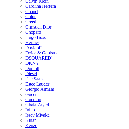
Calvin Klein
Carolina Herrera
Chanel
Chloe
Creed
Christian Dior
Chopard
Hugo Boss
Hermes
Davidoff
Dolce & Gabbana
DSQUARED²
DKNY
Dunhill
Diesel
Elie Saab
Estee Lauder
Giorgio Armani
Gucci
Guerlain
Ghala Zayed
Initio
Issey Miyake
Kilian
Kenzo