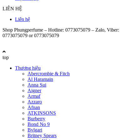
LIÊN HỆ
Liên hệ
Shop Phungperfume – Hotline: 0773075079 – Zalo, Viber:
0773075079 or 0773075079
top
Thương hiệu
Abercrombie & Fitch
Al Haramain
Anna Sui
Aigner
Armaf
Azzaro
Afnan
ATKINSONS
Burberry
Bond No 9
Bvlgari
Britney Spears