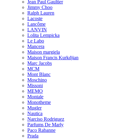
Jean Paul Gaultier
Jimmy Choo
Ralph Lauren
Lacoste
Lancôme
LANVIN
Lolita Lempicka
Le Labo
Mancera
Maison margiela
Maison Francis Kurkdjian
Marc Jacobs
MCM
Mont Blanc
Moschino
Missoni
MEMO
Montale
Monotheme
Mugler
Nautica
Narciso Rodriguez
Parfums De Marly
Paco Rabanne
Prada