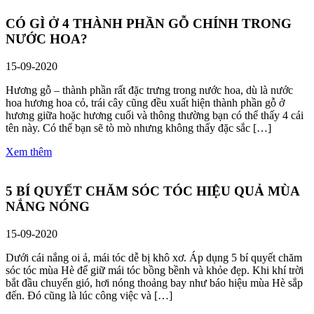
CÓ GÌ Ở 4 THÀNH PHẦN GỖ CHÍNH TRONG
NƯỚC HOA?
15-09-2020
Hương gỗ – thành phần rất đặc trưng trong nước hoa, dù là nước
hoa hương hoa cỏ, trái cây cũng đều xuất hiện thành phần gỗ ở
hương giữa hoặc hương cuối và thông thường bạn có thể thấy 4 cái
tên này. Có thể bạn sẽ tò mò nhưng không thấy đặc sắc […]
Xem thêm
5 BÍ QUYẾT CHĂM SÓC TÓC HIỆU QUẢ MÙA
NẮNG NÓNG
15-09-2020
Dưới cái nắng oi ả, mái tóc dễ bị khô xơ. Áp dụng 5 bí quyết chăm
sóc tóc mùa Hè để giữ mái tóc bồng bềnh và khỏe đẹp. Khi khí trời
bắt đầu chuyển gió, hơi nóng thoảng bay như báo hiệu mùa Hè sắp
đến. Đó cũng là lúc công việc và […]