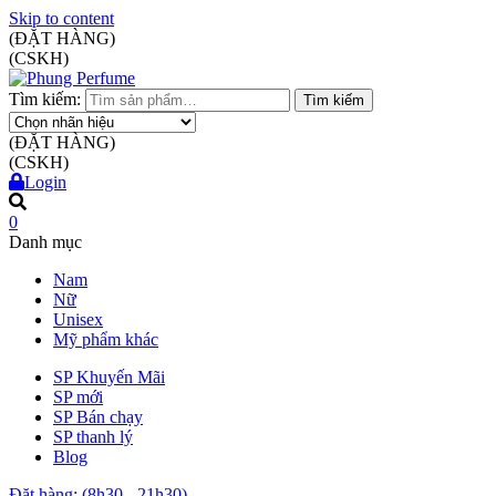
Skip to content
(ĐẶT HÀNG)
(CSKH)
Tìm kiếm:
Tìm kiếm
(ĐẶT HÀNG)
(CSKH)
Login
0
Danh mục
Nam
Nữ
Unisex
Mỹ phẩm khác
SP Khuyến Mãi
SP mới
SP Bán chạy
SP thanh lý
Blog
Đặt hàng: (8h30 - 21h30)