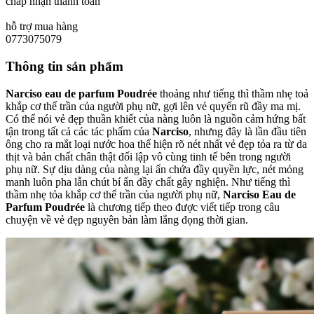
chấp nhận thanh toán
hỗ trợ mua hàng
0773075079
Thông tin sản phẩm
Narciso eau de parfum Poudrée
thoảng như tiếng thì thầm nhẹ toả
khắp cơ thể trần của người phụ nữ, gợi lên vẻ quyến rũ đầy ma mị.
Có thể nói vẻ đẹp thuần khiết của nàng luôn là nguồn cảm hứng bất
tận trong tất cả các tác phẩm của
Narciso
, nhưng đây là lần đầu tiên
ông cho ra mắt loại nước hoa thể hiện rõ nét nhất vẻ đẹp tỏa ra từ da
thịt và bản chất chân thật đối lập vô cùng tinh tế bên trong người
phụ nữ. Sự dịu dàng của nàng lại ẩn chứa đầy quyền lực, nét mỏng
manh luôn pha lẫn chút bí ẩn đầy chất gây nghiện. Như tiếng thì
thầm nhẹ tỏa khắp cơ thể trần của người phụ nữ,
Narciso Eau de
Parfum Poudrée
là chương tiếp theo được viết tiếp trong câu
chuyện về vẻ đẹp nguyên bản làm lắng đọng thời gian.