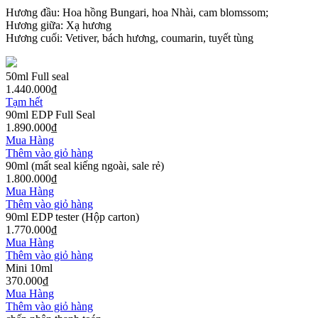
Hương đầu: Hoa hồng Bungari, hoa Nhài, cam blomssom;
Hương giữa: Xạ hương
Hương cuối: Vetiver, bách hương, coumarin, tuyết tùng
50ml Full seal
1.440.000
₫
Tạm hết
90ml EDP Full Seal
1.890.000
₫
Mua Hàng
Thêm vào giỏ hàng
90ml (mất seal kiếng ngoài, sale rẻ)
1.800.000
₫
Mua Hàng
Thêm vào giỏ hàng
90ml EDP tester (Hộp carton)
1.770.000
₫
Mua Hàng
Thêm vào giỏ hàng
Mini 10ml
370.000
₫
Mua Hàng
Thêm vào giỏ hàng