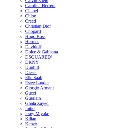
Calvin Klein
Carolina Herrera
Chanel
Chloe
Creed
Christian Dior
Chopard
Hugo Boss
Hermes
Davidoff
Dolce & Gabbana
DSQUARED²
DKNY
Dunhill
Diesel
Elie Saab
Estee Lauder
Giorgio Armani
Gucci
Guerlain
Ghala Zayed
Initio
Issey Miyake
Kilian
Kenzo