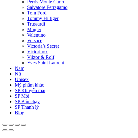
Perris Monte Carlo
Salvatore Ferragamo
Tom Ford
Tommy Hilfiger
Trussardi
Mugler
Valentino
Versace
Victoria’s Secret
Victorinox
Viktor & Rolf
Yves Saint Laurent
Nam
Nữ
Unisex
Mỹ phẩm khác
SP Khuyến mãi
SP Mới
SP Bán chạy
SP Thanh lý
Blog