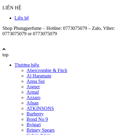
LIÊN HỆ
Liên hệ
Shop Phungperfume – Hotline: 0773075079 – Zalo, Viber:
0773075079 or 0773075079
top
Thương hiệu
Abercrombie & Fitch
Al Haramain
Anna Sui
Aigner
Armaf
Azzaro
Afnan
ATKINSONS
Burberry
Bond No 9
Bvlgari
Britney Spears