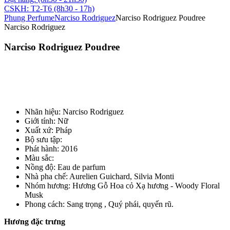
CSKH: T2-T6 (8h30 - 17h)
Phung Perfume
Narciso Rodriguez
Narciso Rodriguez Poudree
Narciso Rodriguez
Narciso Rodriguez Poudree
Nhãn hiệu
:
Narciso Rodriguez
Giới tính
:
Nữ
Xuất xứ
:
Pháp
Bộ sưu tập
:
Phát hành
:
2016
Màu sắc
:
Nồng độ
:
Eau de parfum
Nhà pha chế
:
Aurelien Guichard, Silvia Monti
Nhóm hương
:
Hương Gỗ Hoa cỏ Xạ hương - Woody Floral
Musk
Phong cách
:
Sang trọng , Quý phái, quyến rũ.
Hương đặc trưng