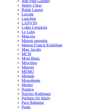
Jean Paul Gaultier
Jimmy Choo
Ralph Lauren
Lacoste
Lancôme
LANVIN
Lolita Lempicka
Le Labo
Mancera
Maison margiela
Maison Francis Kurkdjian
Marc Jacobs
MCM
Mont Blanc
Moschino
Missoni
MEMO
Montale
Monotheme
Mugler
Nautica
Narciso Rodriguez
Parfums De Marly
Paco Rabanne
Prada